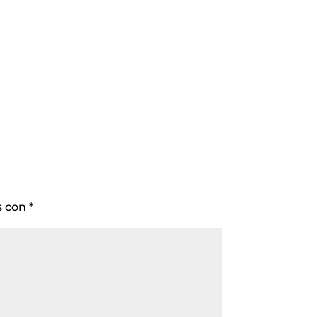
s con
*