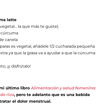
ma latte
 vegetal… la que más te guste).⁣⁣
e
cúrcuma ⁣⁣
 canela⁣⁣
reparas es vegetal, añádele 1/2 cucharada pequeña
xtra ya que la grasa va a ayudar a que la cúrcuma
o, ¡y disfrútalo!⁣
mi último libro
Alimentación y salud femenina:
do rico
, pero te adelanto que es una bebida
ratar el dolor menstrual.