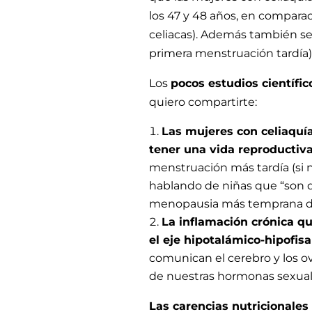
los 47 y 48 años, en compara
celiacas). Además también se
primera menstruación tardía)
Los
pocos estudios científic
quiero compartirte:
Las mujeres con celiaquía
tener una vida reproductiv
menstruación más tardía (si 
hablando de niñas que “son d
menopausia más temprana de
La inflamación crónica qu
el eje hipotalámico-hipofis
comunican el cerebro y los ov
de nuestras hormonas sexua
Las carencias nutricionales