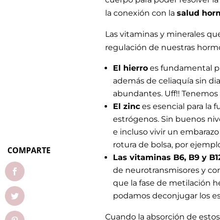
la conexión con la
salud hor
Las vitaminas y minerales qu
regulación de nuestras horm
El hierro
es fundamental pa
además de celiaquía sin di
abundantes. Uff!! Tenemos
El zinc
es esencial para la 
estrógenos. Sin buenos niv
e incluso vivir un embarazo
rotura de bolsa, por ejempl
COMPARTE
Las vitaminas B6, B9 y B1
de neurotransmisores y con 
que la fase de metilación h
podamos deconjugar los est
Cuando la absorción de esto