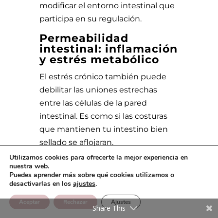
modificar el entorno intestinal que
participa en su regulación.
Permeabilidad
intestinal: inflamación
y estrés metabólico
El estrés crónico también puede
debilitar las uniones estrechas
entre las células de la pared
intestinal. Es como si las costuras
que mantienen tu intestino bien
sellado se aflojaran.
Utilizamos cookies para ofrecerte la mejor experiencia en
Cuando esto ocurre, fragmentos de
nuestra web.
Puedes aprender más sobre qué cookies utilizamos o
alimentos mal digeridos, toxinas o
desactivarlas en los
ajustes
.
componentes bacterianos pueden
atravesar la barrera intestinal y
Aceptar
Rechazar
Ajustes
Share This
llegar al torrente sanguíneo. El