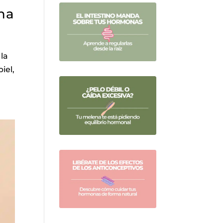
ina
 la
iel,