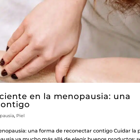
sciente en la menopausia: una
contigo
pausia
,
Piel
menopausia: una forma de reconectar contigo Cuidar la p
ausia va mucho más allá de elegir buenos productos: s